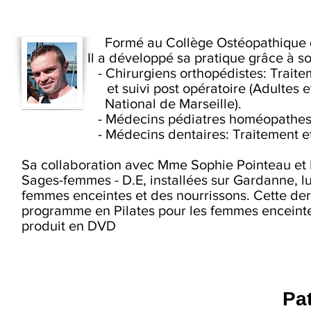
Formé au Collège Ostéopathique d
Il a développé sa pratique grâce à so
- Chirurgiens orthopédistes: Traite
et suivi post opératoire (Adultes et En
National de Marseille).
- Médecins pédiatres homéopathes: Traite
- Médecins dentaires: Traitement et suiv
Sa collaboration avec Mme Sophie Pointeau et
Sages-femmes - D.E, installées sur Gardanne, l
femmes enceintes et des nourrissons. Cette dern
programme en Pilates pour les femmes enceint
produit en DVD
Pat